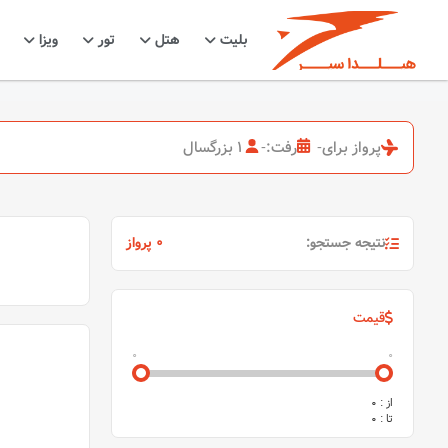
بلیت
هتل
تور
ویزا
پرواز برای
-
رفت:
-
1 بزرگسال
نتیجه جستجو:
0 پرواز
قیمت
0
0
از :
0
تا :
0