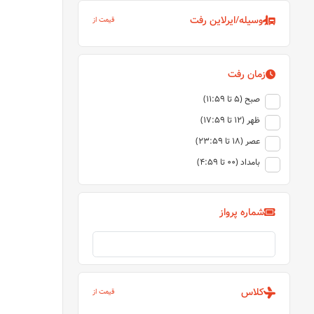
وسیله/ایرلاین رفت
قیمت از
زمان رفت
صبح (5 تا 11:59)
ظهر (12 تا 17:59)
عصر (18 تا 23:59)
بامداد (00 تا 4:59)
شماره پرواز
کلاس
قیمت از