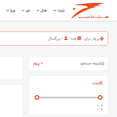
بلیت
هتل
تور
ویزا
پرواز برای
-
رفت:
-
1 بزرگسال
نتیجه جستجو:
0 پرواز
قیمت
0
0
از :
0
تا :
0