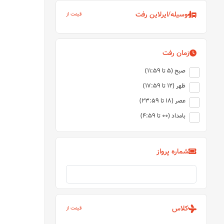
وسیله/ایرلاین رفت
قیمت از
زمان رفت
صبح (5 تا 11:59)
ظهر (12 تا 17:59)
عصر (18 تا 23:59)
بامداد (00 تا 4:59)
شماره پرواز
کلاس
قیمت از