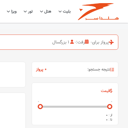
بلیت
هتل
تور
ویزا
پرواز برای
-
رفت:
-
1 بزرگسال
نتیجه جستجو:
0 پرواز
قیمت
0
0
از :
0
تا :
0