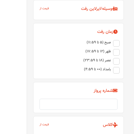
وسیله/ایرلاین رفت
قیمت از
زمان رفت
صبح (5 تا 11:59)
ظهر (12 تا 17:59)
عصر (18 تا 23:59)
بامداد (00 تا 4:59)
شماره پرواز
کلاس
قیمت از